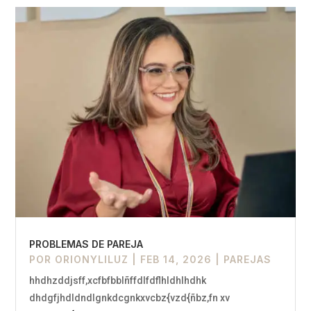
PROBLEMAS DE PAREJA
POR
ORIONYLILUZ
|
FEB 14, 2026
|
PAREJAS
hhdhzddjsff,xcfbfbblñffdlfdflhldhlhdhk
dhdgfjhdldndlgnkdcgnkxvcbz{vzd{ñbz,fn xv