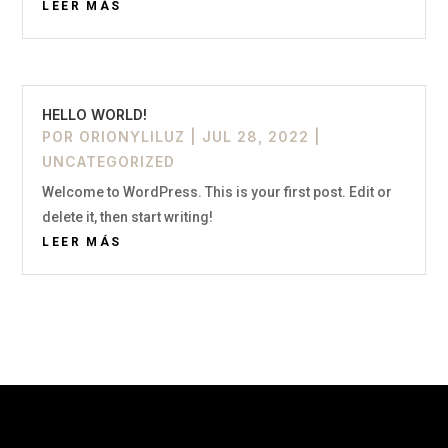
LEER MÁS
HELLO WORLD!
POR
ORIONYLILUZ
|
JUL 28, 2022
|
UNCATEGORIZED
Welcome to WordPress. This is your first post. Edit or
delete it, then start writing!
LEER MÁS